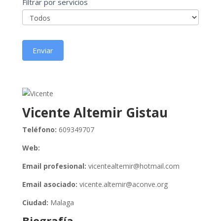
Buscador
Filtrar por servicios
expertos
Enviar
Vicente Altemir Gistau
Teléfono:
609349707
Web:
Email profesional:
vicentealtemir@hotmail.com
Email asociado:
vicente.altemir@aconve.org
Ciudad:
Malaga
Biografía