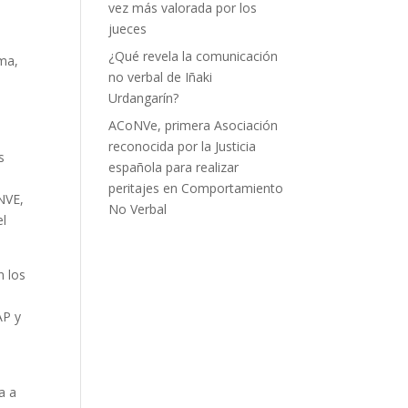
vez más valorada por los
jueces
¿Qué revela la comunicación
ima,
no verbal de Iñaki
Urdangarín?
ACoNVe, primera Asociación
reconocida por la Justicia
s
española para realizar
peritajes en Comportamiento
NVE,
No Verbal
el
n los
AP y
a a