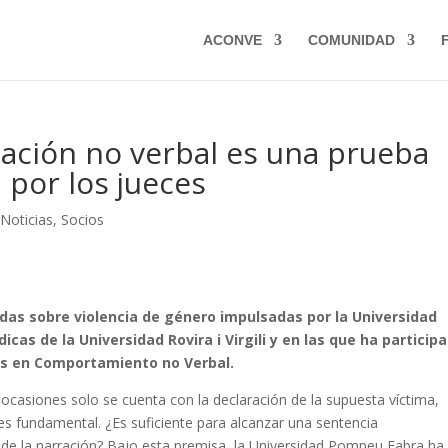
ACONVE
COMUNIDAD
cación no verbal es una prueba
 por los jueces
,
Noticias
,
Socios
adas sobre violencia de género impulsadas por la Universidad
icas de la Universidad Rovira i Virgili y en las que ha particip
os en Comportamiento no Verbal.
 ocasiones solo se cuenta con la declaración de la supuesta víctima,
s fundamental. ¿Es suficiente para alcanzar una sentencia
 de la narración? Bajo esta premisa, la Universidad Pompeu Fabra ha