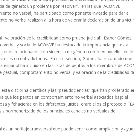
encia de género: un problema por resolver”, en las que ACONVE
iento no Verbal) ha participado como ponente invitado para dar a
to no verbal realizan a la hora de valorar la declaración de una víct
al: valoración de la credibilidad como prueba judicial”, Esther Gómez,
o verbal y socia de ACONVE ha destacado la importancia que esta
e juicios relacionados con violencia de género como en aquellos en lo
osímiles o contradictorias. En este sentido, Gómez ha recordado que
a español ha incluido en las listas de peritos a los miembros de ACO
 gestual, comportamiento no verbal y valoración de la credibilidad d
esta disciplina científica y las “pseudociencias” que han proliferado e
a que los peritos en comportamiento no verbal asociados bajo el
a y fehaciente en los diferentes juicios, entre ellos el protocolo FE
isis pormenorizado de los principales canales no verbales de
bal es un peritaje transversal que puede servir como ampliación y ayud