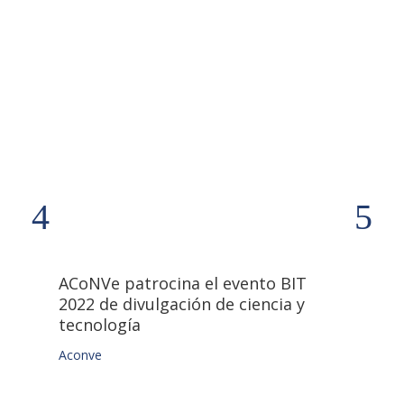
ACoNVe patrocina el evento BIT
Es
2022 de divulgación de ciencia y
AC
tecnología
Aco
Aconve