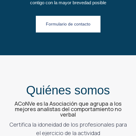
contigo con la mayor brevedad posible
Formulario de contacto
Quiénes somos
ACoNVe es la Asociación que agrupa a los
mejores analistas del comportamiento no
verbal
Certifica la idoneidad de los profesionales para
el ejercicio de la actividad
hacia el trabajo que realizamos es