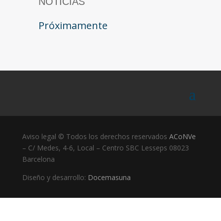
NOTICIAS
Próximamente
Aviso legal © Todos los derechos reservados
ACoNVe
– C/ Medes, 4-6, Local – Centro SBC Lesseps 08023
Barcelona
Diseño y desarrollo:
Docemasuna