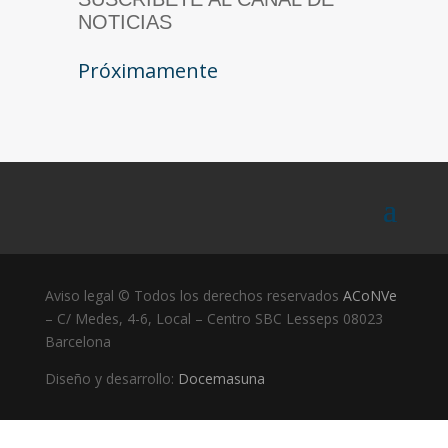
NOTICIAS
Próximamente
Aviso legal © Todos los derechos reservados
ACoNVe
– C/ Medes, 4-6, Local – Centro SBC Lesseps 08023
Barcelona
Diseño y desarrollo:
Docemasuna