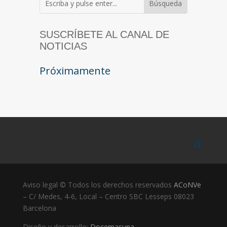
SUSCRÍBETE AL CANAL DE
NOTICIAS
Próximamente
Aviso legal © Todos los derechos reservados
ACoNVe
– C/ Medes, 4-6, Local – Centro SBC Lesseps 08023
Barcelona
Diseño y desarrollo:
Docemasuna