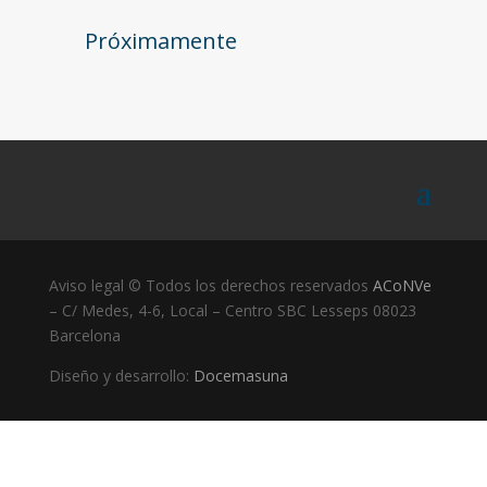
Próximamente
Aviso legal © Todos los derechos reservados
ACoNVe
– C/ Medes, 4-6, Local – Centro SBC Lesseps 08023
Barcelona
Diseño y desarrollo:
Docemasuna