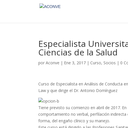
Especialista Universit
Ciencias de la Salud
por
Aconve
|
Ene 3, 2017
|
Curso
,
Socios
|
0 C
Curso de Especialista en Análisis de Conducta en
Law y que dirige el Dr. Antonio Domínguez
Tiene previsto su comienzo en abril de 2017. En 
comportamiento no verbal, perfilación indirect
forma, del engaño clínico y su manejo.
Este curso está dirigido a las Profesiones Sanita